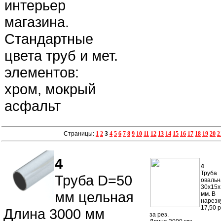
интерьер
магазина.
Стандартные
цвета труб и мет.
элементов:
хром, мокрый
асфальт
Страницы:
1
2
3
4
5
6
7
8
9
10
11
12
13
14
15
16
17
18
19
20
2
4
4
Труба
Труба D=50
овальн
30х15х
мм цельная
мм. В
нарезк
17,50 р
Длина 3000 мм
за рез.