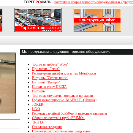
ТОРГ
ПРО
ФИЛЬ
-
поставка и сборка торового оборудования в Сургуте
Мы предлагаем следующее торговое оборудование:
Торговая мебель "Wiko"
Прилавки "Легия"
Рецептурные шкафы для аптек Метабоксы
Витрины "Селена плюс"
Витрины "Валери"
Полки на стену DELTA
Витрины
Торговые стеллажи, гондолы и прилавки
Горки металлические "МАРКЕТ" (Италия)
JOKER
UNO
Решетки с ячейкой 50х50мм и навесные элементы
Сборки из системы труб «PRIMO»
TRITIX
Стеллажи складские
Стойки и дисплеи печатной продукции