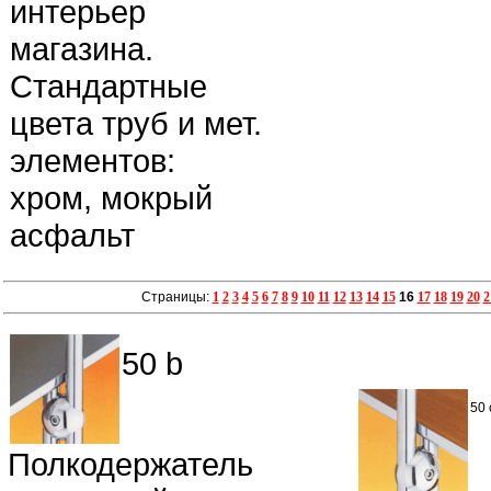
интерьер
магазина.
Стандартные
цвета труб и мет.
элементов:
хром, мокрый
асфальт
Страницы:
1
2
3
4
5
6
7
8
9
10
11
12
13
14
15
16
17
18
19
20
2
50 b
50 
Полкодержатель