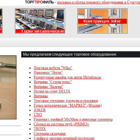
ТОРГ
ПРО
ФИЛЬ
-
поставка и сборка торового оборудования в Сургуте
Мы предлагаем следующее торговое оборудование:
Торговая мебель "Wiko"
Прилавки "Легия"
Рецептурные шкафы для аптек Метабоксы
Витрины "Селена плюс"
Витрины "Валери"
Полки на стену DELTA
Витрины
Торговые стеллажи, гондолы и прилавки
Горки металлические "МАРКЕТ" (Италия)
JOKER
UNO
Решетки с ячейкой 50х50мм и навесные элементы
Сборки из системы труб «PRIMO»
TRITIX
Стеллажи складские
Стойки и дисплеи печатной продукции