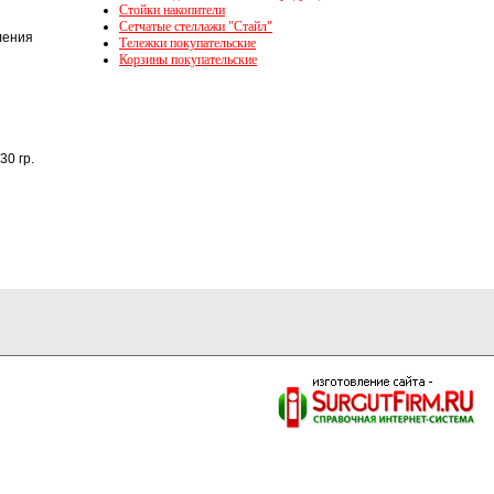
Стойки накопители
Сетчатые стеллажи "Стайл"
ления
Тележки покупательские
Корзины покупательские
0 гр.