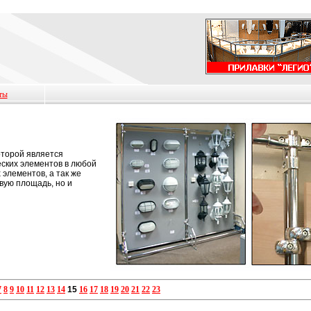
ты
оторой является
еских элементов в любой
элементов, а так же
овую площадь, но и
7
8
9
10
11
12
13
14
15
16
17
18
19
20
21
22
23